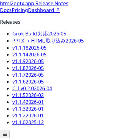
html2pptx.app
Release Notes
Docs
Pricing
Dashboard
↗
Releases
Grok Build 対応
2026-05
PPTX → HTML 取り込み
2026-05
v1.1.18
2026-05
v1.1.14
2026-05
v1.1.9
2026-05
v1.1.8
2026-05
v1.1.7
2026-05
v1.1.6
2026-05
CLI v0.2.0
2026-04
v1.1.5
2026-02
v1.1.4
2026-01
v1.1.3
2026-01
v1.1.2
2026-01
v1.1.0
2025-12