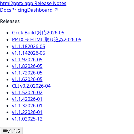
html2pptx.app
Release Notes
Docs
Pricing
Dashboard
↗
Releases
Grok Build 対応
2026-05
PPTX → HTML 取り込み
2026-05
v1.1.18
2026-05
v1.1.14
2026-05
v1.1.9
2026-05
v1.1.8
2026-05
v1.1.7
2026-05
v1.1.6
2026-05
CLI v0.2.0
2026-04
v1.1.5
2026-02
v1.1.4
2026-01
v1.1.3
2026-01
v1.1.2
2026-01
v1.1.0
2025-12
v1.1.5